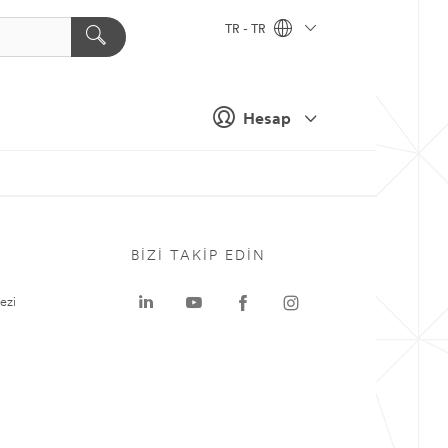
TR - TR
Hesap
BIZI TAKIP EDIN
ezi