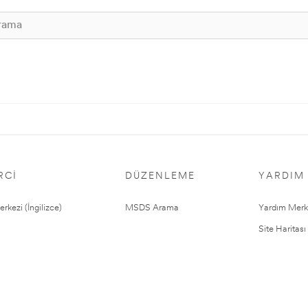
RCI
DÜZENLEME
YARDIM
rkezi (İngilizce)
MSDS Arama
Yardım Merk
Site Haritası