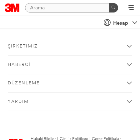
Hesap
ŞIRKETIMIZ
HABERCI
DÜZENLEME
YARDIM
Hukuki Bilgiler
|
Gizlilik Politikası
|
Çerez Politikaları