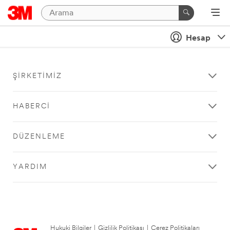
Hesap
ŞIRKETIMIZ
HABERCI
DÜZENLEME
YARDIM
Hukuki Bilgiler
|
Gizlilik Politikası
|
Çerez Politikaları