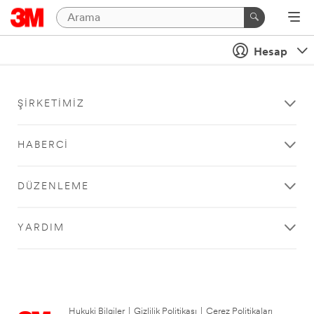
Hesap
ŞIRKETIMIZ
HABERCI
DÜZENLEME
YARDIM
Hukuki Bilgiler
|
Gizlilik Politikası
|
Çerez Politikaları