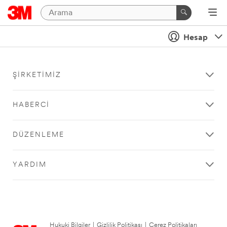
Hesap
ŞIRKETIMIZ
HABERCI
DÜZENLEME
YARDIM
Hukuki Bilgiler
|
Gizlilik Politikası
|
Çerez Politikaları