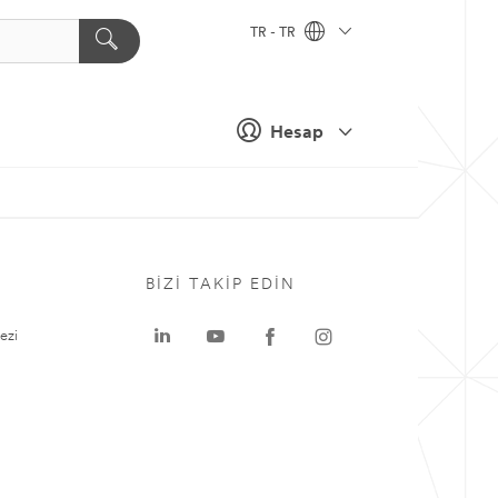
TR - TR
Hesap
BIZI TAKIP EDIN
ezi