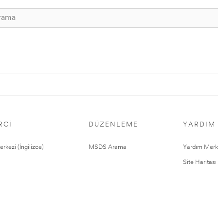
RCI
DÜZENLEME
YARDIM
rkezi (İngilizce)
MSDS Arama
Yardım Merk
Site Haritası