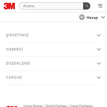
Hesap
ŞIRKETIMIZ
HABERCI
DÜZENLEME
YARDIM
Hukuki Bilgiler
|
Gizlilik Politikası
|
Çerez Politikaları