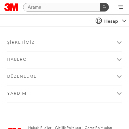
Hesap
ŞIRKETIMIZ
HABERCI
DÜZENLEME
YARDIM
Hukuki Bilgiler
|
Gizlilik Politikası
|
Çerez Politikaları