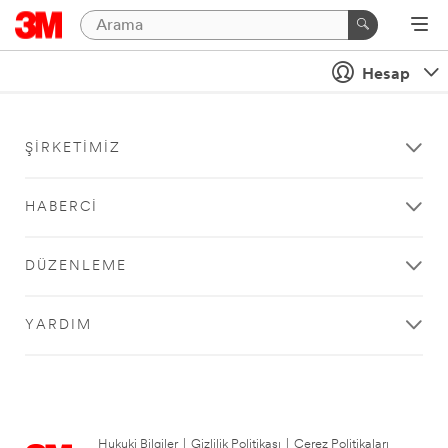
Hesap
ŞIRKETIMIZ
HABERCI
DÜZENLEME
YARDIM
Hukuki Bilgiler
|
Gizlilik Politikası
|
Çerez Politikaları