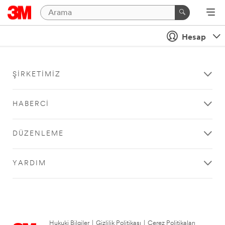
Hesap
ŞIRKETIMIZ
HABERCI
DÜZENLEME
YARDIM
Hukuki Bilgiler
|
Gizlilik Politikası
|
Çerez Politikaları