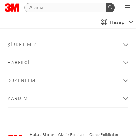
Hesap
ŞIRKETIMIZ
HABERCI
DÜZENLEME
YARDIM
Hukuki Bilgiler
|
Gizlilik Politikası
|
Çerez Politikaları