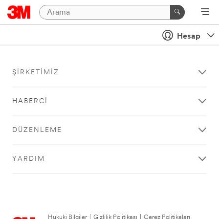
Hesap
ŞIRKETIMIZ
HABERCI
DÜZENLEME
YARDIM
Hukuki Bilgiler
|
Gizlilik Politikası
|
Çerez Politikaları