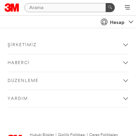
Hesap
ŞIRKETIMIZ
HABERCI
DÜZENLEME
YARDIM
Hukuki Bilgiler
|
Gizlilik Politikası
|
Çerez Politikaları