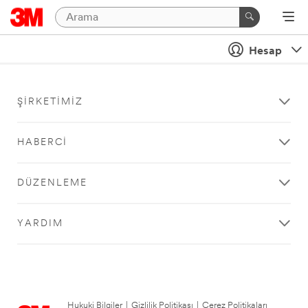
Hesap
ŞIRKETIMIZ
HABERCI
DÜZENLEME
YARDIM
Hukuki Bilgiler
|
Gizlilik Politikası
|
Çerez Politikaları