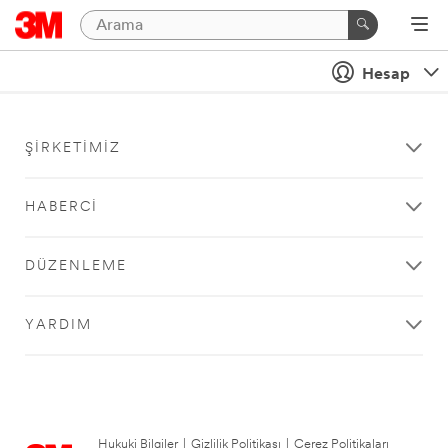
Hesap
ŞIRKETIMIZ
HABERCI
DÜZENLEME
YARDIM
Hukuki Bilgiler
|
Gizlilik Politikası
|
Çerez Politikaları