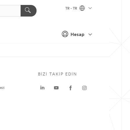
TR - TR
Hesap
BIZI TAKIP EDIN
ezi