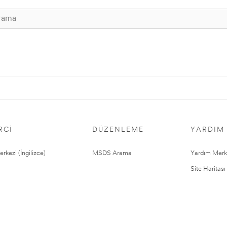
RCI
DÜZENLEME
YARDIM
rkezi (İngilizce)
MSDS Arama
Yardım Merk
Site Haritası