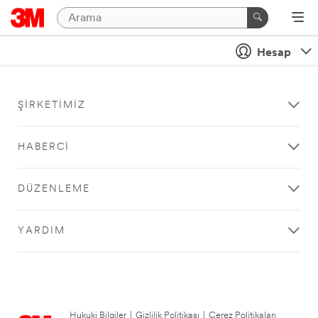
Hesap
ŞIRKETIMIZ
HABERCI
DÜZENLEME
YARDIM
Hukuki Bilgiler
|
Gizlilik Politikası
|
Çerez Politikaları