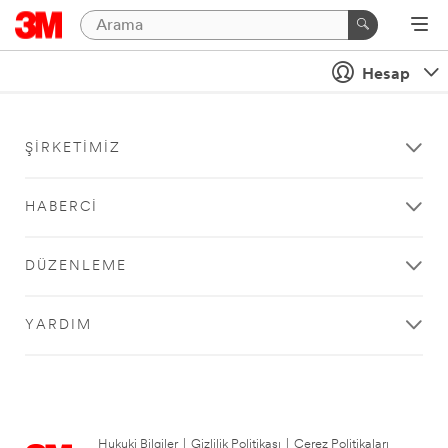
Hesap
ŞIRKETIMIZ
HABERCI
DÜZENLEME
YARDIM
Hukuki Bilgiler
|
Gizlilik Politikası
|
Çerez Politikaları