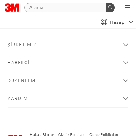
Hesap
ŞIRKETIMIZ
HABERCI
DÜZENLEME
YARDIM
Hukuki Bilgiler
|
Gizlilik Politikası
|
Çerez Politikaları