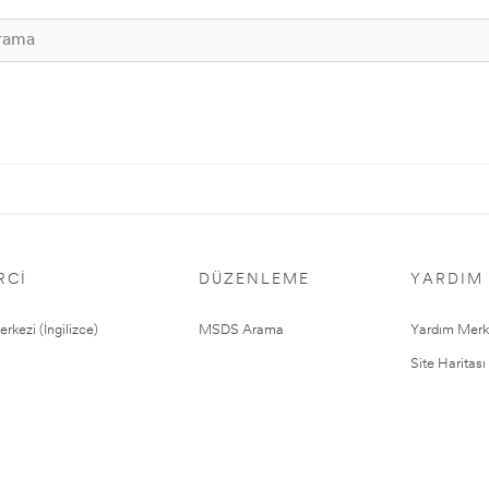
RCI
DÜZENLEME
YARDIM
rkezi (İngilizce)
MSDS Arama
Yardım Merk
Site Haritası