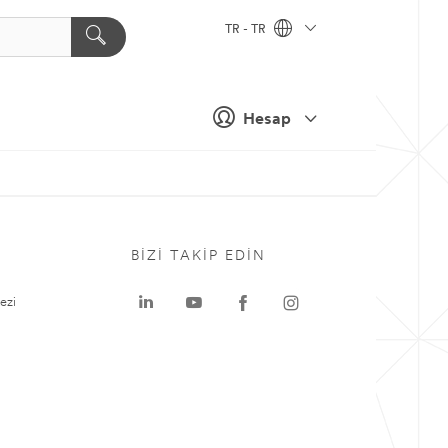
TR - TR
Hesap
BIZI TAKIP EDIN
ezi