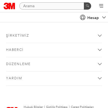
Hesap
ŞIRKETIMIZ
HABERCI
DÜZENLEME
YARDIM
Hukuki Bilgiler
|
Gizlilik Politikası
|
Çerez Politikaları