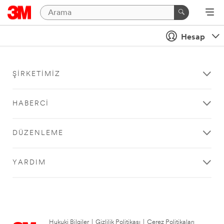
Hesap
ŞIRKETIMIZ
HABERCI
DÜZENLEME
YARDIM
Hukuki Bilgiler
|
Gizlilik Politikası
|
Çerez Politikaları