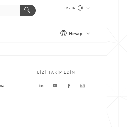
TR - TR
Hesap
BIZI TAKIP EDIN
ezi