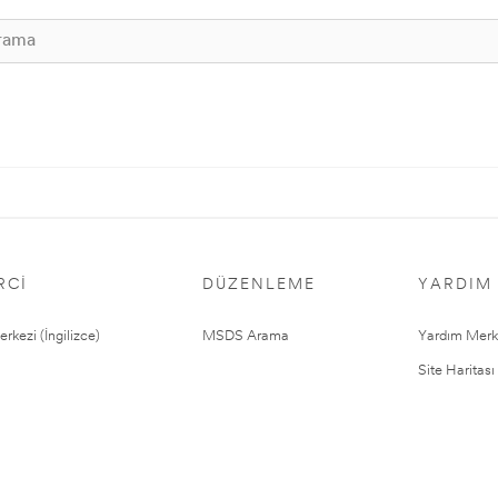
RCI
DÜZENLEME
YARDIM
rkezi (İngilizce)
MSDS Arama
Yardım Merk
Site Haritası