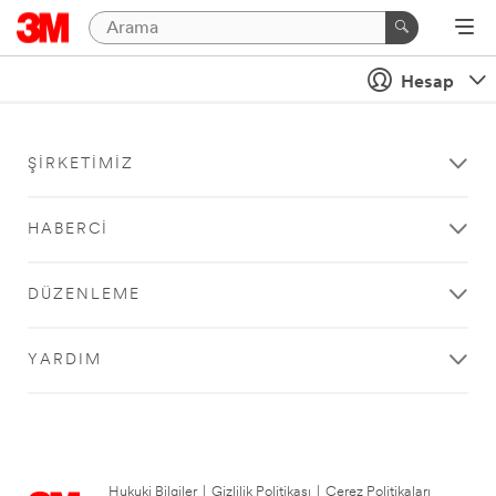
Hesap
ŞIRKETIMIZ
HABERCI
DÜZENLEME
YARDIM
Hukuki Bilgiler
|
Gizlilik Politikası
|
Çerez Politikaları