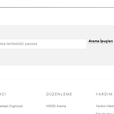
Arama İpuçları
RCI
DÜZENLEME
YARDIM
rkezi (İngilizce)
MSDS Arama
Yardım Merk