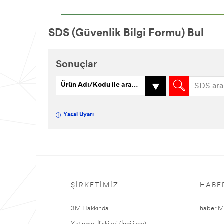
SDS (Güvenlik Bilgi Formu) Bul
Sonuçlar
Ürün Adı/Kodu ile arama
Yasal Uyarı
ŞIRKETIMIZ
HABE
3M Hakkında
haber Me