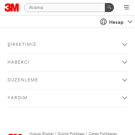
Hesap
ŞIRKETIMIZ
HABERCI
DÜZENLEME
YARDIM
Hukuki Bilgiler
|
Gizlilik Politikası
|
Çerez Politikaları