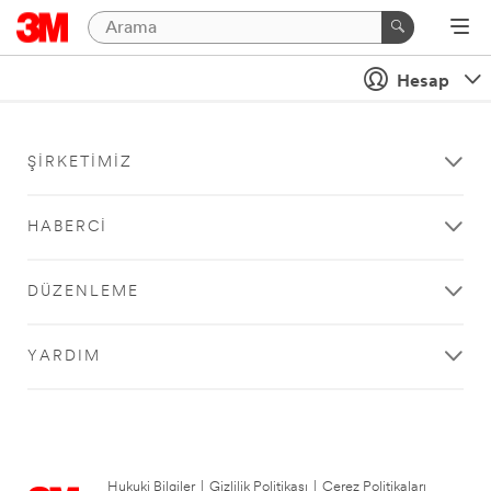
Hesap
ŞIRKETIMIZ
HABERCI
DÜZENLEME
YARDIM
Hukuki Bilgiler
|
Gizlilik Politikası
|
Çerez Politikaları