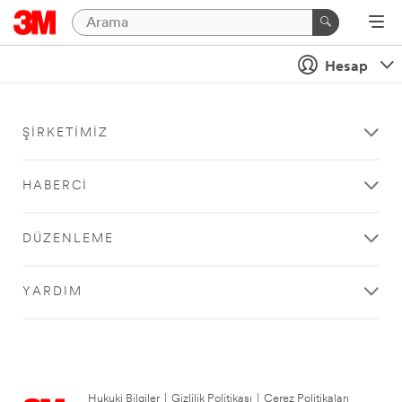
Hesap
ŞIRKETIMIZ
HABERCI
DÜZENLEME
YARDIM
Hukuki Bilgiler
|
Gizlilik Politikası
|
Çerez Politikaları