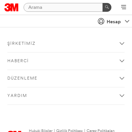
Hesap
ŞIRKETIMIZ
HABERCI
DÜZENLEME
YARDIM
Hukuki Bilgiler
|
Gizlilik Politikası
|
Çerez Politikaları