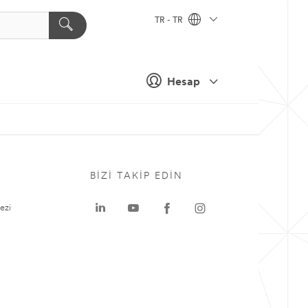
TR - TR
Hesap
BIZI TAKIP EDIN
ezi