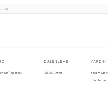
RCI
DÜZENLEME
YARDIM
rkezi (İngilizce)
MSDS Arama
Yardım Merk
Site Haritası