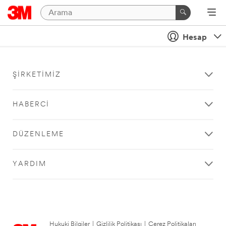
Hesap
ŞIRKETIMIZ
HABERCI
DÜZENLEME
YARDIM
Hukuki Bilgiler
|
Gizlilik Politikası
|
Çerez Politikaları