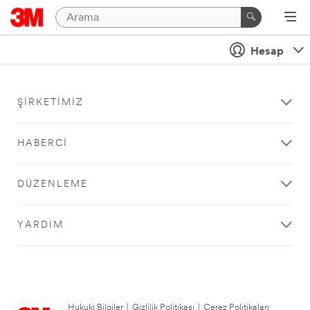
Hesap
ŞIRKETIMIZ
HABERCI
DÜZENLEME
YARDIM
Hukuki Bilgiler
|
Gizlilik Politikası
|
Çerez Politikaları