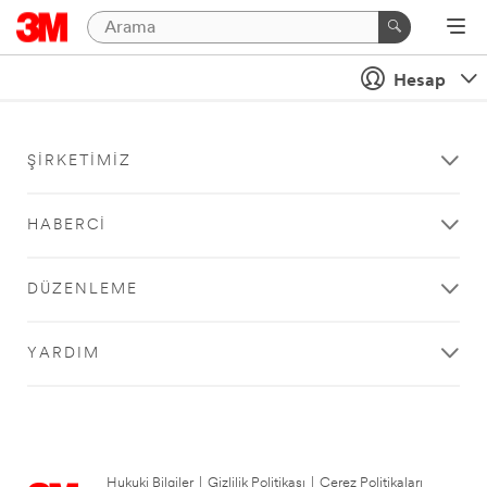
Hesap
ŞIRKETIMIZ
HABERCI
DÜZENLEME
YARDIM
Hukuki Bilgiler
|
Gizlilik Politikası
|
Çerez Politikaları