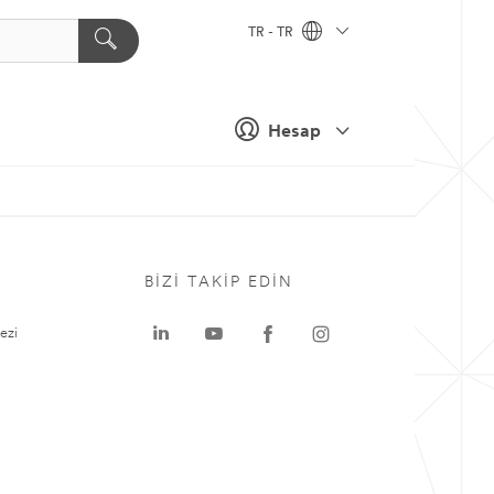
TR - TR
Hesap
BIZI TAKIP EDIN
ezi