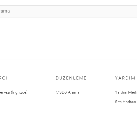
RCI
DÜZENLEME
YARDIM
rkezi (İngilizce)
MSDS Arama
Yardım Merk
Site Haritası