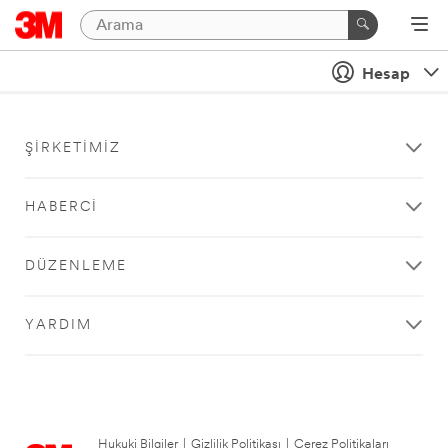
Hesap
ŞIRKETIMIZ
HABERCI
DÜZENLEME
YARDIM
Hukuki Bilgiler
|
Gizlilik Politikası
|
Çerez Politikaları