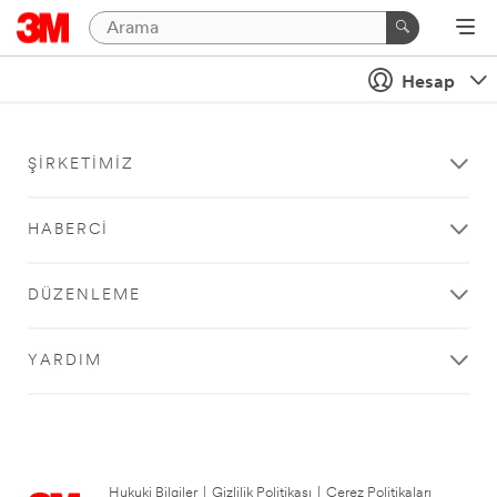
Hesap
ŞIRKETIMIZ
HABERCI
DÜZENLEME
YARDIM
Hukuki Bilgiler
|
Gizlilik Politikası
|
Çerez Politikaları