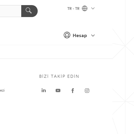
TR - TR
Hesap
BIZI TAKIP EDIN
ezi