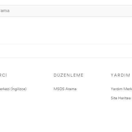
RCI
DÜZENLEME
YARDIM
rkezi (İngilizce)
MSDS Arama
Yardım Merk
Site Haritası