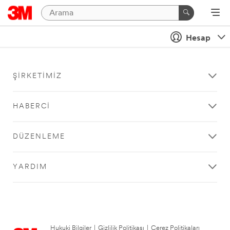
Hesap
ŞIRKETIMIZ
HABERCI
DÜZENLEME
YARDIM
Hukuki Bilgiler
|
Gizlilik Politikası
|
Çerez Politikaları