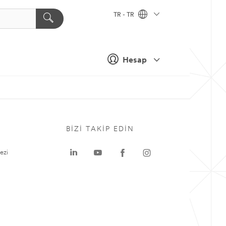
TR - TR
Hesap
BIZI TAKIP EDIN
ezi