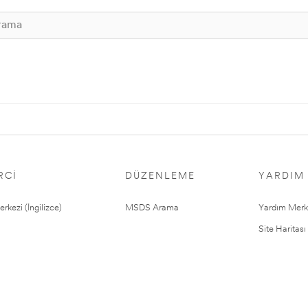
RCI
DÜZENLEME
YARDIM
rkezi (İngilizce)
MSDS Arama
Yardım Merk
Site Haritası