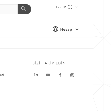
TR - TR
Hesap
BIZI TAKIP EDIN
ezi