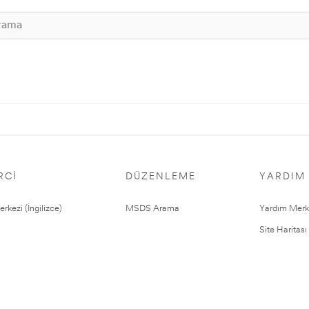
RCI
DÜZENLEME
YARDIM
rkezi (İngilizce)
MSDS Arama
Yardım Merk
Site Haritası