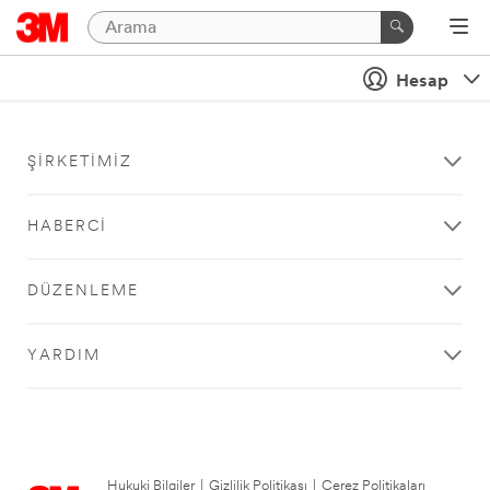
Hesap
ŞIRKETIMIZ
HABERCI
DÜZENLEME
YARDIM
Hukuki Bilgiler
|
Gizlilik Politikası
|
Çerez Politikaları