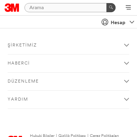
Hesap
ŞIRKETIMIZ
HABERCI
DÜZENLEME
YARDIM
Hukuki Bilgiler
|
Gizlilik Politikası
|
Çerez Politikaları