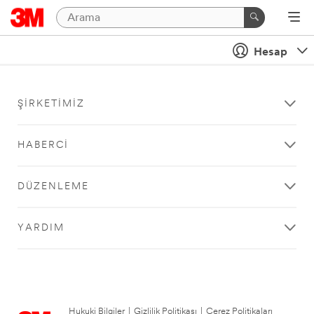
Hesap
ŞIRKETIMIZ
HABERCI
DÜZENLEME
YARDIM
Hukuki Bilgiler
|
Gizlilik Politikası
|
Çerez Politikaları