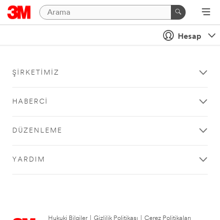
Hesap
ŞIRKETIMIZ
HABERCI
DÜZENLEME
YARDIM
Hukuki Bilgiler
|
Gizlilik Politikası
|
Çerez Politikaları