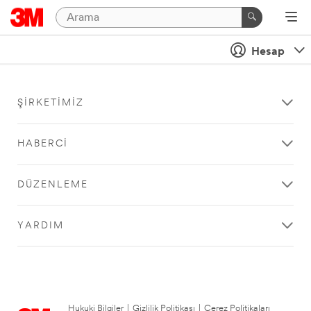
Hesap
ŞIRKETIMIZ
HABERCI
DÜZENLEME
YARDIM
Hukuki Bilgiler
|
Gizlilik Politikası
|
Çerez Politikaları