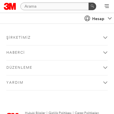
Hesap
ŞIRKETIMIZ
HABERCI
DÜZENLEME
YARDIM
Hukuki Bilgiler
|
Gizlilik Politikası
|
Çerez Politikaları