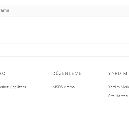
RCI
DÜZENLEME
YARDIM
rkezi (İngilizce)
MSDS Arama
Yardım Merk
Site Haritası