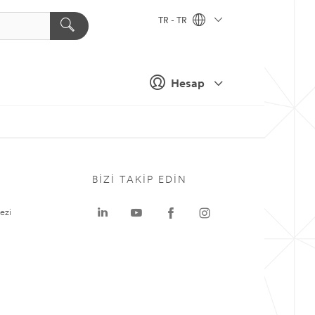
TR - TR
Hesap
BIZI TAKIP EDIN
ezi