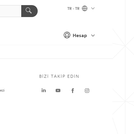
TR - TR
Hesap
BIZI TAKIP EDIN
ezi