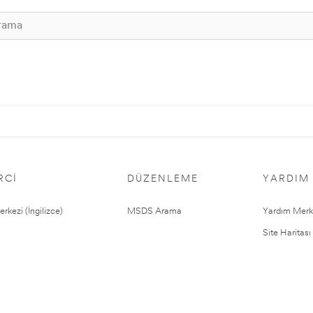
RCI
DÜZENLEME
YARDIM
rkezi (İngilizce)
MSDS Arama
Yardım Merk
Site Haritası