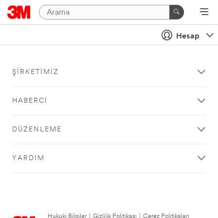
Hesap
ŞIRKETIMIZ
HABERCI
DÜZENLEME
YARDIM
Hukuki Bilgiler
|
Gizlilik Politikası
|
Çerez Politikaları