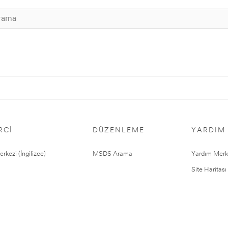
RCI
DÜZENLEME
YARDIM
rkezi (İngilizce)
MSDS Arama
Yardım Merk
Site Haritası