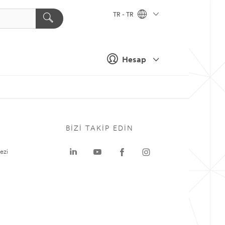
TR - TR
Hesap
BIZI TAKIP EDIN
ezi